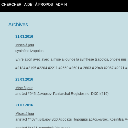
CHERCHER
AIDE
À PROPOS
ADMIN
Archives
31.03.2016
Mises à jour
synthèse tzapotos
En relation avec avec la mise à jour de la synthèse tzapotos, ont été mis à
#2184 #2195 #2204 #2211 #2559 #2601 # 2803 # 2948 #2967 #2971 
23.03.2016
Mise à jour
artefact #945, ζωνάριον, Patriarchal Register, no. DXCI (419)
21.03.2016
Mises à jour
artefact #4074, βιβλίον Βασίλειος καὶ Παροιμίαι Σολομῶντος, Kosinitsa Mo