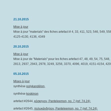
21.10.2015
Mise à jour
Mise à jour "materials" des fiches artefact # 4, 33, 411, 523, 546, 549, 
4125-4130, 4136, 4349
20.10.2015
Mise à jour
Mise à jour de "Materials" pour les fiches artefact 47, 48, 49, 54, 75, 5
2813, 2937, 2943, 2978, 3249, 3256, 3370, 4096, 4019, 4151-4154, 420
05.10.2015
Mises à jour
synthèse
polykandèlon
,
synthèse
koskinon
artefact #2644,
κόσκηνον, Panteleemon, no. 7 (ref. 74.24)
artefact #2645,
πολυκάνδηλον, Panteleemon, no. 7 (ref. 74.24)