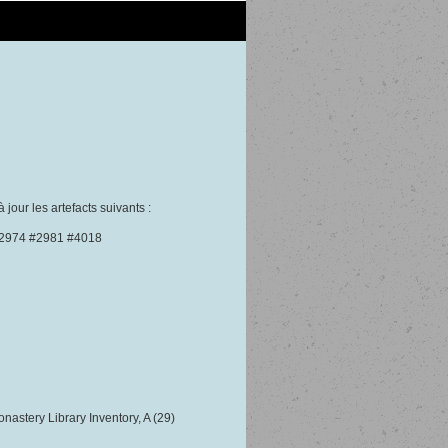
 jour les artefacts suivants :
#2974 #2981 #4018
nastery Library Inventory, A (29)