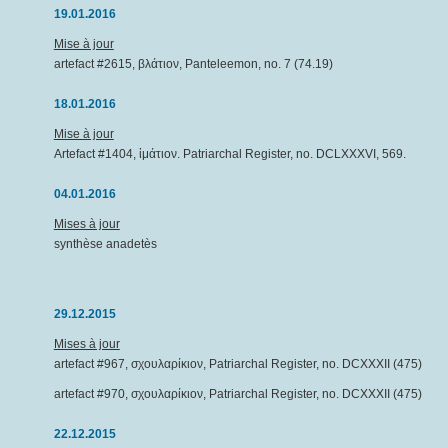
19.01.2016
Mise à jour
artefact #2615, βλάτιον, Panteleemon, no. 7 (74.19)
18.01.2016
Mise à jour
Artefact #1404, ἱμάτιον. Patriarchal Register, no. DCLXXXVI, 569.
04.01.2016
Mises à jour
synthèse anadetès
29.12.2015
Mises à jour
artefact #967, σχουλαρίκιον, Patriarchal Register, no. DCXXXII (475)
artefact #970, σχουλαρίκιον, Patriarchal Register, no. DCXXXII (475)
22.12.2015