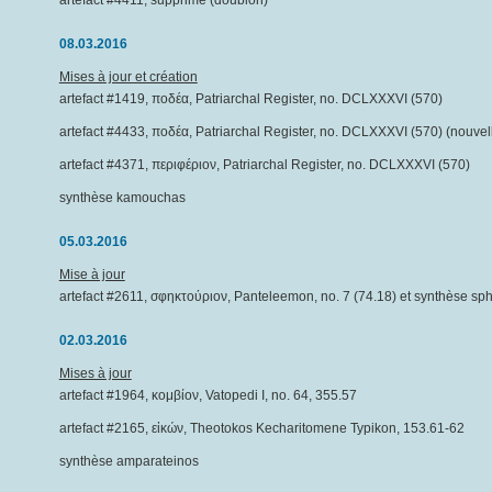
artefact #4411, supprimé (doublon)
08.03.2016
Mises à jour et création
artefact #1419, ποδέα, Patriarchal Register, no. DCLXXXVI (570)
artefact #4433, ποδέα, Patriarchal Register, no. DCLXXXVI (570) (nouvell
artefact #4371, περιφέριον, Patriarchal Register, no. DCLXXXVI (570)
synthèse kamouchas
05.03.2016
Mise à jour
artefact #2611, σφηκτούριον, Panteleemon, no. 7 (74.18) et synthèse sph
02.03.2016
Mises à jour
artefact #1964, κομβίον, Vatopedi I, no. 64, 355.57
artefact #2165, εἰκών, Theotokos Kecharitomene Typikon, 153.61-62
synthèse amparateinos