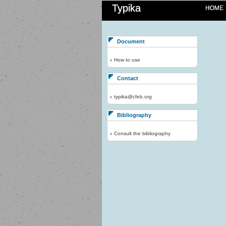
Typika
HOME
Document
How to use
Contact
typika@cfeb.org
Bibliography
Consult the bibliography