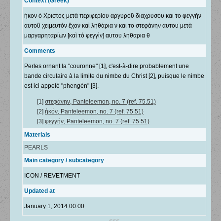
Context (Greek)
ἠκον ὁ Χριστος μετὰ περιφερίου αργυροῦ διαχρυσου και το φεγγὴν
αυτοῦ χειμευτὸν ἔχον καὶ ληθάρια ν και το στεφάνην αυτου μετὰ
μαργαρηταρίων [καὶ τὸ φεγγὶν] αυτου ληθαρια θ
Comments
Perles ornant la "couronne" [1], c'est-à-dire probablement une
bande circulaire à la limite du nimbe du Christ [2], puisque le nimbe
est ici appelé "phengèn" [3].
[1]
στεφάνην, Panteleemon, no. 7 (ref. 75.51)
[2]
ἠκόν, Panteleemon, no. 7 (ref. 75.51)
[3]
φεγγήν, Panteleemon, no. 7 (ref. 75.51)
Materials
PEARLS
Main category / subcategory
ICON / REVETMENT
Updated at
January 1, 2014 00:00
<<<