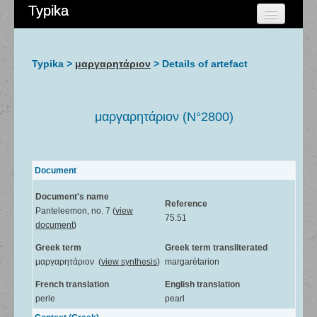
Typika
HOME
CHERCHER
Typika >
μαργαρητάριον
> Details of artefact
AIDE
À PROPOS
μαργαρητάριον (N°2800)
ADMIN
Document
Document's name
Reference
Panteleemon, no. 7 (
view
75.51
document
)
Greek term
Greek term transliterated
μαργαρητάριον (
view synthesis
)
margarètarion
French translation
English translation
perle
pearl