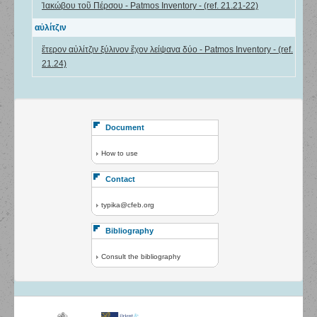
Ἰακώβου τοῦ Πέρσου - Patmos Inventory - (ref. 21.21-22)
αὐλίτζιν
ἕτερον αὐλίτζιν ξύλινον ἔχον λείψανα δύο - Patmos Inventory - (ref.
21.24)
Document
How to use
Contact
typika@cfeb.org
Bibliography
Consult the bibliography