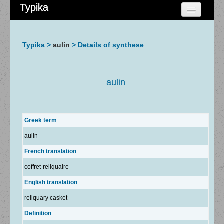
Typika
HOME
CHERCHER
Typika >
aulin
> Details of synthese
AIDE
À PROPOS
aulin
ADMIN
Greek term
aulin
French translation
coffret-reliquaire
English translation
reliquary casket
Definition