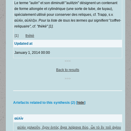
Le terme "aulin" et son diminutif "aulitzin" désignent un contenant
de forme allongée et cylindrique (une sorte de tube, de tuyau),
spécialement utilisé pour conserver des reliques, cf. Trapp, s.v.
αὐλίν, αὐλίτζιν.
Pour la liste de tous les termes qui signifient "coffret-
reliquaire", cf. "thèkè" [1].
[1]
thèkè
Updated at
January 1, 2014 00:00
<<<
Back to results
>>>
Artefacts related to this synthesis (2) [
hide
]
αὐλίν
αὐλὶν χαλκοῦν, ἕχον ἐντὸς ἅγια λείψανα δύο, ὧν τὸ ἕν τοῦ ἁγίου